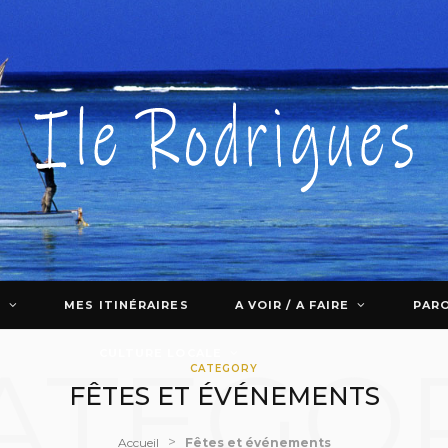
E
MES ITINÉRAIRES
A VOIR / A FAIRE
PARO
ATEGO
CULTURE LOCALE
CATEGORY
FÊTES ET ÉVÉNEMENTS
>
Accueil
Fêtes et événements