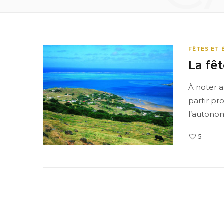
FÊTES ET
La fê
À noter 
partir pr
l’autonom
5