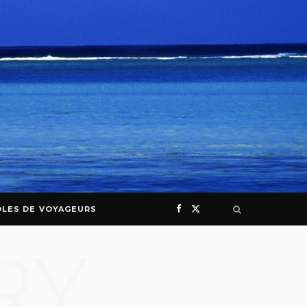
F
X
LES DE VOYAGEURS
RY
a
(
I
c
T
n
e
w