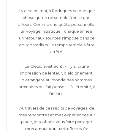
Il y a, selon moi, à Rodrigues ce quelque
chose qui ne ressemble à nulle part
ailleurs. Comme une quête personnelle,
un voyage initiatique... chaque année,
un retour aux sources s'impose dans ce
doux paradis où le temps semble s'être
arrêté.
Le Clézio avait écrit : « Il y a ici une
impression de lenteur, d’éloignement,
d’étrangeté au monde des hommes
ordinaires qui fait penser … à l’éternité, à
l’infini » .
Au travers de ces récits de voyages, de
mes rencontres et mes expériences sur
place, je souhaite vous faire partager
mon amour pour cette île
restée