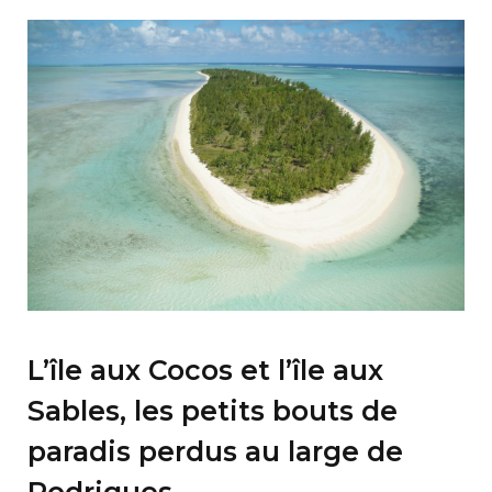
b
i
a
o
t
g
o
t
r
k
e
a
r
m
)
L’île aux Cocos et l’île aux
Sables, les petits bouts de
paradis perdus au large de