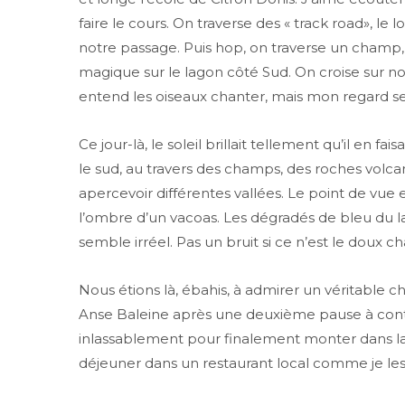
faire le cours. On traverse des « track road», le 
notre passage. Puis hop, on traverse un champ, 
magique sur le lagon côté Sud. On croise sur not
entend les oiseaux chanter, mais mon regard se p
Ce jour-là, le soleil brillait tellement qu’il en f
le sud, au travers des champs, des roches volcan
apercevoir différentes vallées. Le point de vue
l’ombre d’un vacoas. Les dégradés de bleu du l
semble irréel. Pas un bruit si ce n’est le doux c
Nous étions là, ébahis, à admirer un véritable c
Anse Baleine après une deuxième pause à cont
inlassablement pour finalement monter dans l
déjeuner dans un restaurant local comme je les