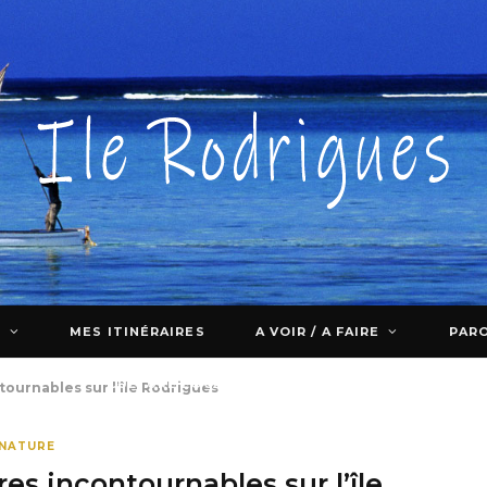
E
MES ITINÉRAIRES
A VOIR / A FAIRE
PARO
CULTURE LOCALE
ournables sur l’île Rodrigues
NATURE
s incontournables sur l’île