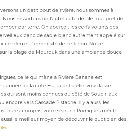
aversons un petit bout de rivière, nous sommes à
 Nous ressortons de l’autre côté de l’île tout prêt de
tomber par terre. On aperçoit les cerfs-volants des
 merveilleux banc de sable blanc autrement appelé sur
ar ce bleu et l’immensité de ce lagon. Notre
s sur la plage de Mourouk dans une ambiance douce
drigues, celle qui mène à Rivière Banane est
donnée de la côte Est, quant à elle, vous laisse
celles qui sont moins connues du côté de Soupir, aux
u encore vers Cascade Pistache. Il y a aussi les
 l’aurez compris, votre séjour à Rodrigues mérite
 aussi le meilleur moyen de découvrir le quotidien des
île
.