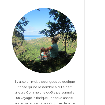
s
b
i
t
o
t
a
o
t
g
k
e
r
r
a
)
m
Il y a, selon moi, à Rodrigues ce quelque
chose qui ne ressemble à nulle part
ailleurs. Comme une quête personnelle,
un voyage initiatique... chaque année,
un retour aux sources s'impose dans ce