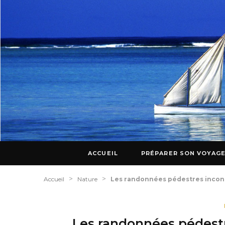
ACCUEIL
PRÉPARER SON VOYAG
>
>
Accueil
Nature
Les randonnées pédestres incont
Les randonnées pédestre