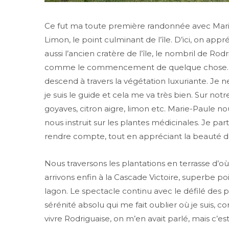
Ce fut ma toute première randonnée avec Mari
Limon, le point culminant de l’île. D’ici, on app
aussi l’ancien cratère de l’île, le nombril de R
comme le commencement de quelque chose. Aprè
descend à travers la végétation luxuriante. Je 
je suis le guide et cela me va très bien. Sur no
goyaves, citron aigre, limon etc. Marie-Paule nou
nous instruit sur les plantes médicinales. Je par
rendre compte, tout en appréciant la beauté de
Nous traversons les plantations en terrasse d’où
arrivons enfin à la Cascade Victoire, superbe po
lagon. Le spectacle continu avec le défilé des p
sérénité absolu qui me fait oublier où je suis, co
vivre Rodriguaise, on m’en avait parlé, mais c’est 