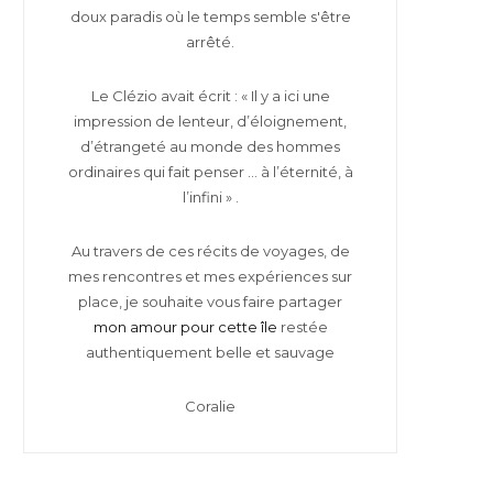
doux paradis où le temps semble s'être
arrêté.
Le Clézio avait écrit : « Il y a ici une
impression de lenteur, d’éloignement,
d’étrangeté au monde des hommes
ordinaires qui fait penser … à l’éternité, à
l’infini » .
Au travers de ces récits de voyages, de
mes rencontres et mes expériences sur
place, je souhaite vous faire partager
mon amour pour cette île
restée
authentiquement belle et sauvage
Coralie