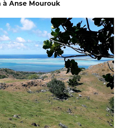
n à Anse Mourouk