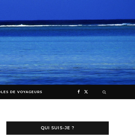
F
X
LES DE VOYAGEURS
a
(
I
c
T
n
QUI SUIS-JE ?
e
w