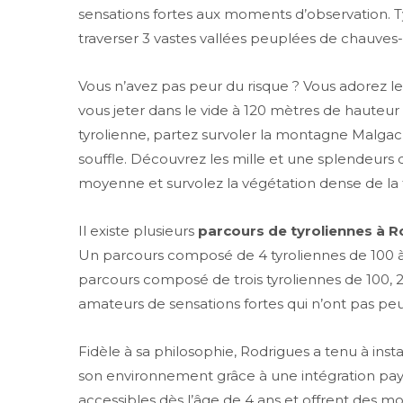
sensations fortes aux moments d’observation. Tyr
traverser 3 vastes vallées peuplées de chauves-s
Vous n’avez pas peur du risque ? Vous adorez le
vous jeter dans le vide à 120 mètres de hauteur
tyrolienne, partez survoler la montagne Malgach
souffle. Découvrez les mille et une splendeurs
moyenne et survolez la végétation dense de la f
Il existe plusieurs
parcours de tyroliennes à 
Un parcours composé de 4 tyroliennes de 100 à 
parcours composé de trois tyroliennes de 100, 2
amateurs de sensations fortes qui n’ont pas peu
Fidèle à sa philosophie, Rodrigues a tenu à inst
son environnement grâce à une intégration pays
accessibles dès l’âge de 4 ans et offrent des m