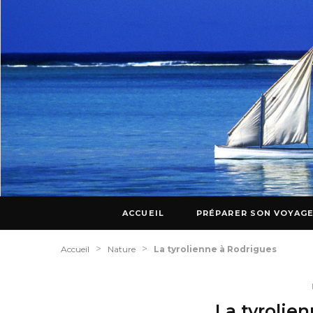
ACCUEIL
PRÉPARER SON VOYAG
>
>
Accueil
Nature
La tyrolienne à Rodrigues
La tyrolie