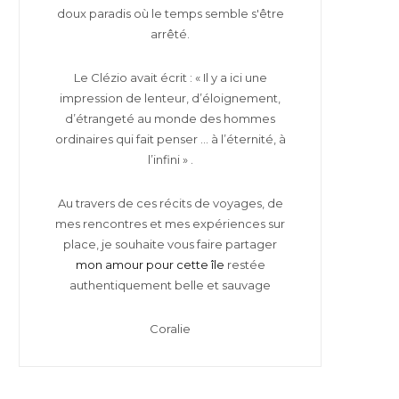
doux paradis où le temps semble s'être
arrêté.
Le Clézio avait écrit : « Il y a ici une
impression de lenteur, d’éloignement,
d’étrangeté au monde des hommes
ordinaires qui fait penser … à l’éternité, à
l’infini » .
Au travers de ces récits de voyages, de
mes rencontres et mes expériences sur
place, je souhaite vous faire partager
mon amour pour cette île
restée
authentiquement belle et sauvage
Coralie