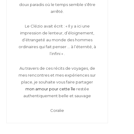
doux paradis où le temps semble s'être
arrêté.
Le Clézio avait écrit : « Il y a ici une
impression de lenteur, d’éloignement,
d’étrangeté au monde des hommes
ordinaires qui fait penser … à l’éternité, à
l’infini » .
Au travers de ces récits de voyages, de
mes rencontres et mes expériences sur
place, je souhaite vous faire partager
mon amour pour cette île
restée
authentiquement belle et sauvage
Coralie