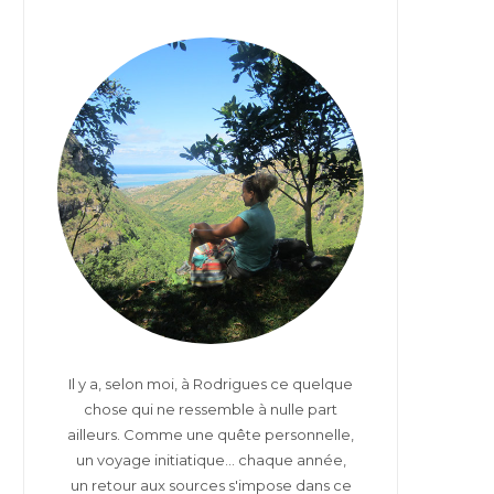
s
b
i
t
o
t
a
o
t
g
k
e
r
r
a
)
m
Il y a, selon moi, à Rodrigues ce quelque
chose qui ne ressemble à nulle part
ailleurs. Comme une quête personnelle,
un voyage initiatique... chaque année,
un retour aux sources s'impose dans ce