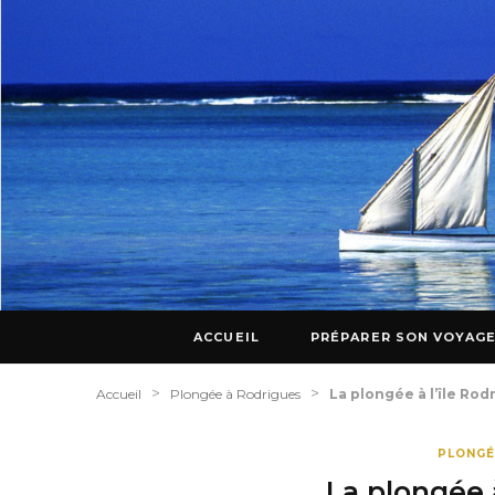
ACCUEIL
PRÉPARER SON VOYAG
>
>
Accueil
Plongée à Rodrigues
La plongée à l’île Rod
PLONGÉ
La plongée à