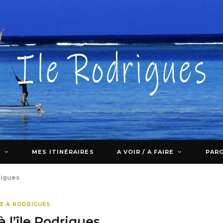
E
MES ITINÉRAIRES
A VOIR / A FAIRE
PARO
CULTURE LOCALE
rigues
E À RODRIGUES
 l’île Rodrigues