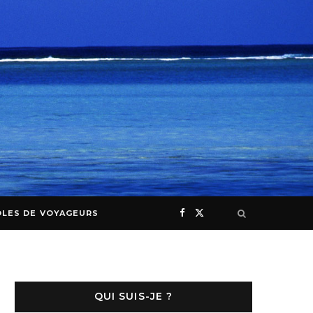
F
X
LES DE VOYAGEURS
a
(
I
c
T
n
QUI SUIS-JE ?
e
w